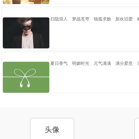
归隐浪人 梦战苍穹 独孤求败 新欢旧爱 
夏日香气 明媚时光 元气满满 满分爱意 
头像