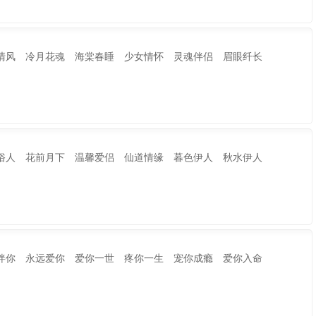
清风 冷月花魂 海棠春睡 少女情怀 灵魂伴侣 眉眼纤长
俗人 花前月下 温馨爱侣 仙道情缘 暮色伊人 秋水伊人
伴你 永远爱你 爱你一世 疼你一生 宠你成瘾 爱你入命