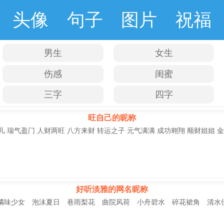
头像
句子
图片
祝福
男生
女生
伤感
闺蜜
三字
四字
旺自己的昵称
儿 瑞气盈门 人财两旺 八方来财 转运之子 元气满满 成功翱翔 顺财姐姐 
好听淡雅的网名昵称
橘味少女 泡沫夏日 巷雨梨花 曲院风荷 小舟碧水 碎花裙角 清水