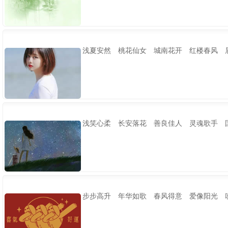
浅夏安然 桃花仙女 城南花开 红楼春风 
浅笑心柔 长安落花 善良佳人 灵魂歌手 
步步高升 年华如歌 春风得意 爱像阳光 