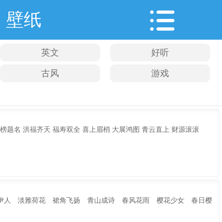
壁纸
英文
好听
古风
游戏
金榜题名 洪福齐天 福寿双全 喜上眉梢 大展鸿图 青云直上 财源滚滚
伊人 淡雅荷花 裙角飞扬 青山成诗 春风花雨 樱花少女 春日樱