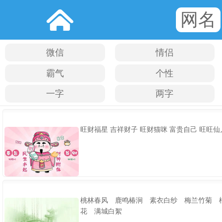
网名
微信
情侣
霸气
个性
一字
两字
旺财福星 吉祥财子 旺财猫咪 富贵自己 旺旺仙
桃林春风 鹿鸣椿涧 素衣白纱 梅兰竹菊 
花 满城白絮