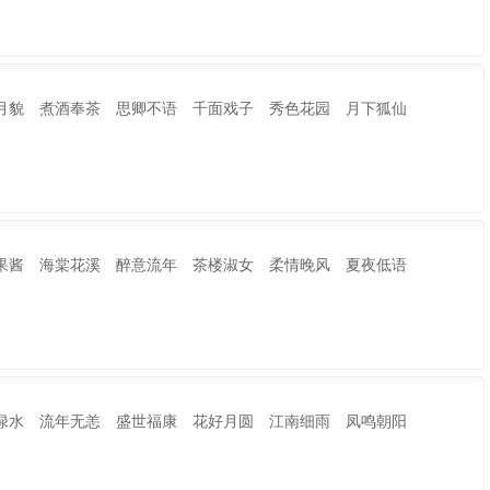
月貌 煮酒奉茶 思卿不语 千面戏子 秀色花园 月下狐仙
果酱 海棠花溪 醉意流年 茶楼淑女 柔情晚风 夏夜低语
绿水 流年无恙 盛世福康 花好月圆 江南细雨 凤鸣朝阳