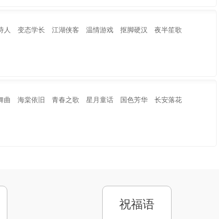
诗人 变态学长 江湖侠客 温情游戏 抠脚硬汉 夜半笙歌
舞曲 海棠依旧 青春之歌 星月童话 国色芳华 长安落花
祝福语