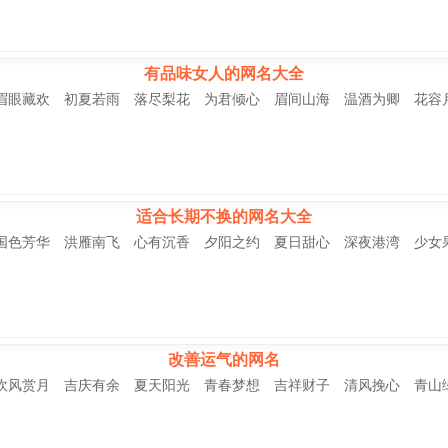
有品味女人的网名大全
眉眼藏欢 初夏若雨 落尽梨花 为君倾心 眉间山海 温酒为卿 花容
适合长期不换的网名大全
国色芳华 洪雁南飞 心有沉香 夕阳之约 夏日甜心 深夜港湾 少女
改善运气的网名
吹风赏月 吉庆有余 夏天阳光 青春梦想 吉祥财子 清风挽心 青山