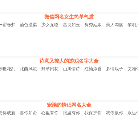
微信网名女生简单气质
一帘春梦 酒色温柔 少女尤物 温良如玉 隽秀姑娘 美人勾唇 黎明
诗意又撩人的游戏名字大全
春暖花乱 此曲风流 野草闲花 山川情诗 红袖添香 多情戏子 文雅
宠溺的情侣网名大全
爱你成瘾 喜你如命 心里有你 眼里有你 我保护你 我依偎你 永远