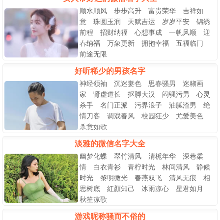
顺水顺风 步步高升 富贵荣华 吉祥如
意 珠圆玉润 天赋吉运 岁岁平安 锦绣
前程 招财纳福 心想事成 一帆风顺 迎
春纳福 万象更新 拥抱幸福 五福临门
前途无限
好听稀少的男孩名字
神经领袖 沉迷妻色 思春骚男 迷糊画
家 肾虚道长 抠脚大汉 闷骚污男 心灵
杀手 名门正派 污界浪子 油腻渣男 绝
情刀客 调戏春风 校园狂少 尤爱美色
杀意如歌
淡雅的微信名字大全
幽梦化蝶 翠竹清风 清栀年华 深巷柔
情 白衣青衫 青柠时光 林间清风 静候
时光 黎明微光 春燕双飞 清风无痕 相
思树底 紅顏知己 冰雨凉心 星君如月
秋笙凉歌
游戏昵称骚而不俗的