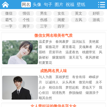
网名
头像
句子
图片
祝福
壁纸
微信
情侣
男生
女生
英文
好听
霸气
个性
伤感
闺蜜
古风
游戏
一字
两字
三字
四字
微信女网名唯美有气质
温柔梦乡 春闺裹梦 温润如玉 美艳紫
霞 紫薇花开 雾里看花 灵魂舞者 风过
眉梢 霓裳羽衣 温柔夜色 桃腮带笑 风
扬裙衫 朦胧烟雨 漫天花飞 夜风撩裙
初夏繁花
成熟网名男人味
与人为善 英雄梦想 有舍有得 峥嵘岁
月 以诚待人 从头再来 微笑向暖 永不
止步 相信自我 梦想起航 君临天下 我
心依旧 胡渣熟男 挣脱枷锁 烟酒浪子
顺其自然
女人带好运的微信名字大全