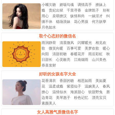
小嘴欠吻 娇喘勾魂 调情高手 撩妹上
瘾 贵妃出狱 千里寻香 金牌凯子 别有
用心 卖萌撩汉 纵情和尚 一婊淫才 纠
缠不休 稳场浪妹 花心男孩 何方妖孽
月色如水
取个心态好的微信名
雨润静荷 清晨微风 闪耀暖光 相见欢
歌 微笑向暖 百事可爱 美梦欢歌 暖心
向阳 清甜初吻 春暖花开 雨后彩虹 秋
日甜长 心灵敞亮 江南烟雨 山川美色
恭喜发财
好听的女孩名字大全
花香满衣 香甜的吻 相思如雨 美如夏
花 温柔成瘾 紫霞仙子 温婉美人 春风
撩心 温情似水 海派甜心 软甜野兔 唇
边青花 美琴惠子 粉色记忆 漂亮宝贝
素颜美人
女人高雅气质微信名字