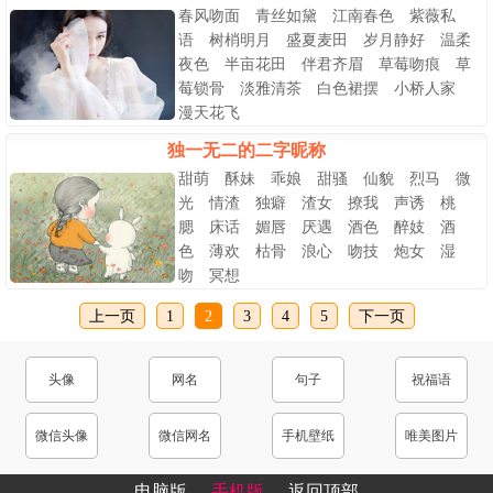
春风吻面 青丝如黛 江南春色 紫薇私
语 树梢明月 盛夏麦田 岁月静好 温柔
夜色 半亩花田 伴君齐眉 草莓吻痕 草
莓锁骨 淡雅清茶 白色裙摆 小桥人家
漫天花飞
独一无二的二字昵称
甜萌 酥妹 乖娘 甜骚 仙貌 烈马 微
光 情渣 独癖 渣女 撩我 声诱 桃
腮 床话 媚唇 厌遇 酒色 醉妓 酒
色 薄欢 枯骨 浪心 吻技 炮女 湿
吻 冥想
上一页
1
2
3
4
5
下一页
头像
网名
句子
祝福语
微信头像
微信网名
手机壁纸
唯美图片
电脑版
手机版
返回顶部